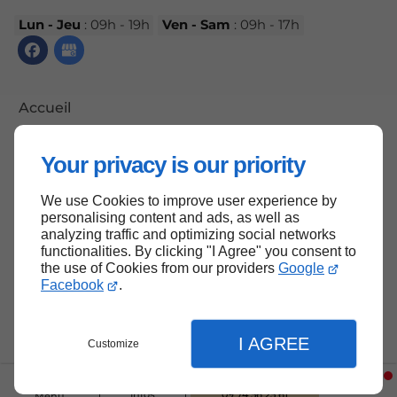
Lun - Jeu
: 09h - 19h
Ven - Sam
: 09h - 17h
Accueil
Contactez-nous
Your privacy is our priority
Mentions légales
Plan du site
We use Cookies to improve user experience by
personalising content and ads, as well as
analyzing traffic and optimizing social networks
functionalities. By clicking "I Agree" you consent to
the use of Cookies from our providers
Google
Haut de page
Facebook
.
I AGREE
Customize
Infos
09 74 56 25 61
Menu